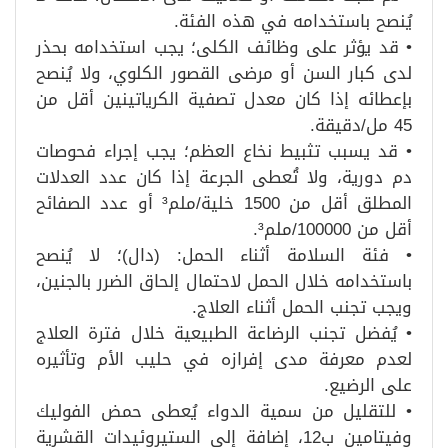
يُنصح باستخدامه في هذه الفئة.
• قد يؤثر على وظائف الكلى؛ يجب استخدامه بحذر
لدى كبار السن أو مرضى القصور الكلوي، ولا يُنصح
بإعطائه إذا كان معدل تصفية الكرياتينين أقل من
45 مل/دقيقة.
• قد يسبب تثبيط نخاع العظم؛ يجب إجراء فحوصات
دم دورية، ولا تُعطى الجرعة إذا كان عدد العدلات
المطلق أقل من 1500 خلية/ملم³ أو عدد الصفائح
أقل من 100000/ملم³.
• فئة السلامة أثناء الحمل: (دال)؛ لا يُنصح
باستخدامه خلال الحمل لاحتمال إلحاق الضرر بالجنين،
ويجب تجنب الحمل أثناء العلاج.
• يُفضل تجنب الرضاعة الطبيعية خلال فترة العلاج
لعدم معرفة مدى إفرازه في حليب الأم وتأثيره
على الرضيع.
• للتقليل من سمية الدواء يُعطى حمض الفوليك
وفيتامين ب12، إضافة إلى الستيروئيدات القشرية