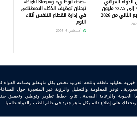
الدواء العراقي
«صحة أبوظبي» و«Eight Sleep»
ترتفع 13.4% إلى 737.5 مليون
تبحثان توظيف الذكاء الاصطناعي
 الثاني من 2026
في إدارة انقطاع التنفس أثناء
النوم
أغسطس 6, 2026
خبرية تحليلية ناطقة باللغة العربية تختص بكل مايتعلق بصناعة الدواء ف
سعودية.. توفر المعلومة والتحليل والرؤية غير المتحيزة حول الصناعات
يا الحيوية والرعاية الصحية.. تتابع خطط تطوير وتوطين وتعميق صنا
وتجعلك على إطلاع دائم بكل ماهو جديد في عالم الطب والدواء عالميا.