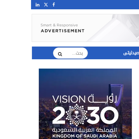
يدليتى