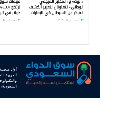
«أبوت» و«المختبر المرجعي
مبيعات سوق 
الوطني» تتعاونان لتعزيز الكشف
المبكر عن السرطان في الإمارات
دولار في الربع
أغسطس 6, 2026
أغسطس 6, 2026
أول منصـة 
العربية ال
والتكنولوج
السعودية، 