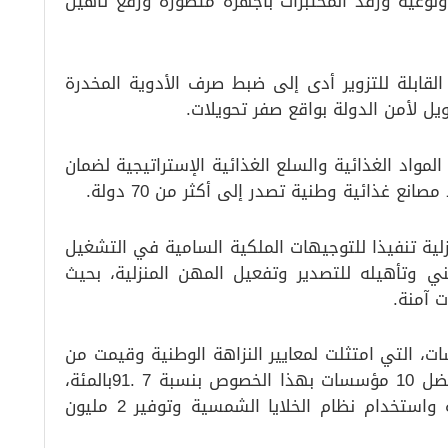
وعية ورفد المختبرات بأجهزة متطورة ورفع تأهيل
 القابلة للتزوير أدى إلى ضبط صرف الأدوية المخدرة
يل لأمن الدولة بواقع صفر تحويلات.
مواد الغذائية والسلع الغذائية الإستراتيجية لضمان
 غذائية وطنية تصدر إلى أكثر من 70 دولة.
زلية تنفيذا للتوجيهات الملكية السامية في التشغيل
طني وتأهيله للتصدير وتفعيل المهن المنزلية، بحيث
ت آمنة.
ت، التي امتثلت لمعايير النزاهة الوطنية وقيمت من
قبل هيئة النزاهة ومكافحة الفساد ضمن أفضل 10 مؤسسات بهذا الخصوص بنسبة 7 .91بالمئة،
إضافة إلى الاستخدام الأمثل للموارد المالية واستخدام نظام الخلايا الشمسية وتوفير 2 مليون