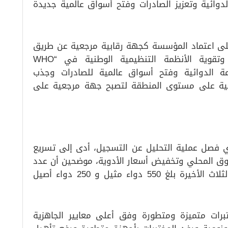
o)، لدعم الصناعة الدوائية وتعزيز الصادرات وفتح أسواق عالمية جديدة
لى اعتماد المؤسسة كجهة رقابية مرجعية عن طريق
برنامج منظمة الصحة العالمية لاعتمادية وتقوية الأنظمة التنظيمية الوطنية في “WHO
Ben ” لتعزيز الصناعة الدوائية وفتح أسواق عالمية للصادرات وجذب
عية على مستوى المنطقة لتصبح جهة مرجعية على
ذي فصل عملية التحليل عن التسجيل، أدى إلى تسريع
وق المحلي وتخفيض أسعار الأدوية، موضحين أن عدد
الأدوية التي جرى تسجيلها خلال السنوات الثلاث الأخيرة بلغ 550 دواء مثيل و 250 دواء أصيل
رات متميزة ومتطورة وفق أعلى معايير الجاهزية