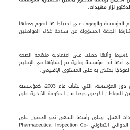
لدكتور نزار مهيدات.
م المؤسسة والوقوف على احتياجاتها لتقوم بعملها
بارها الجهة المسؤولة عن سلامة غذاء المواطنين
لاسيما وأنها حصلت على اعتمادية منظمة الصحة
ً إلى أنها أول مؤسسة رقابية تم إنشاؤها في الإقليم
نموذجًا يحتذى به على المستوى الإقليمي.
من جهته قدم الدكتور مهيدات إيجازا حول دور المؤسسة، التي نشأت عام 2003، كمؤسسىة
 للمواطن الأردني حرصا من الحكومة الأردنية على
ات العمل، وعلى رأسها السعي نحو الحصول على
الاعتماد النهائي من قبل منظمة التفتيش الدوائي التعاوني Pharmaceutical Inspection Co-