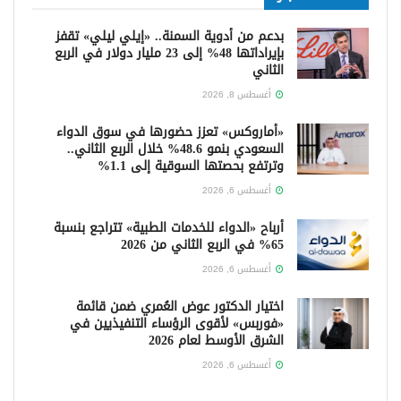
بدعم من أدوية السمنة.. «إيلي ليلي» تقفز
بإيراداتها 48% إلى 23 مليار دولار في الربع
الثاني
أغسطس 8, 2026
«أماروكس» تعزز حضورها في سوق الدواء
السعودي بنمو 48.6% خلال الربع الثاني..
وترتفع بحصتها السوقية إلى 1.1%
أغسطس 6, 2026
أرباح «الدواء للخدمات الطبية» تتراجع بنسبة
65% في الربع الثاني من 2026
أغسطس 6, 2026
اختيار الدكتور عوض العُمري ضمن قائمة
«فوربس» لأقوى الرؤساء التنفيذيين في
الشرق الأوسط لعام 2026
أغسطس 6, 2026