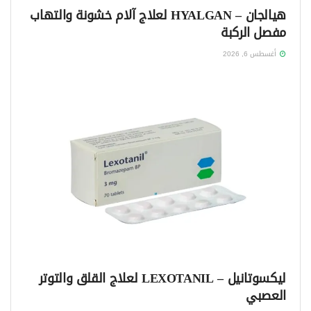
هيالجان – HYALGAN لعلاج آلام خشونة والتهاب
مفصل الركبة
أغسطس 6, 2026
ليكسوتانيل – LEXOTANIL لعلاج القلق والتوتر
العصبي