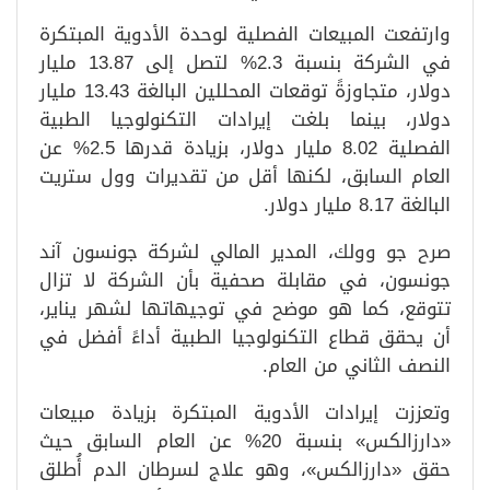
وارتفعت المبيعات الفصلية لوحدة الأدوية المبتكرة
في الشركة بنسبة 2.3% لتصل إلى 13.87 مليار
دولار، متجاوزةً توقعات المحللين البالغة 13.43 مليار
دولار، بينما بلغت إيرادات التكنولوجيا الطبية
الفصلية 8.02 مليار دولار، بزيادة قدرها 2.5% عن
العام السابق، لكنها أقل من تقديرات وول ستريت
البالغة 8.17 مليار دولار.
صرح جو وولك، المدير المالي لشركة جونسون آند
جونسون، في مقابلة صحفية بأن الشركة لا تزال
تتوقع، كما هو موضح في توجيهاتها لشهر يناير،
أن يحقق قطاع التكنولوجيا الطبية أداءً أفضل في
النصف الثاني من العام.
وتعززت إيرادات الأدوية المبتكرة بزيادة مبيعات
«دارزالكس» بنسبة 20% عن العام السابق حيث
حقق «دارزالكس»، وهو علاج لسرطان الدم أُطلق