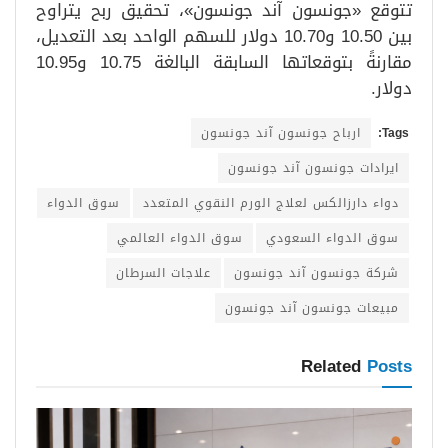
تتوقع «جونسون آند جونسون»، تحقيق ربح يتراوح
بين 10.50 و10.70 دولار للسهم الواحد بعد التعديل،
مقارنةً بتوقعاتها السابقة البالغة 10.75 و10.95
دولار.
Tags:
ارباح جونسون آند جونسون
ايرادات جونسون آند جونسون
دواء دارزالكس لعلاج الورم النقوي المتعدد
سوق الدواء
سوق الدواء السعودي
سوق الدواء العالمي
شركة جونسون آند جونسون
علاجات السرطان
مبيعات جونسون آند جونسون
Related
Posts