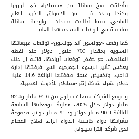
وأُطلقت نسخ مماثلة من «ستيلارا» في أوروبا
وكندا وعدد قليل من الأسواق الأخرى العام
الماضي، بينما أُطلقت منتجات بيولوجية مماثلة
منافسة في الولايات المتحدة هذا العام.
كما رفعت «جونسون آند جونسون» توقعات مبيعاتها
السنوية بمقدار 700 مليون دولار عند نقطة
المنتصف، مع خفض توقعات أرباحها، قائلةً إن ذلك
يعكس تأثير الرسوم الجمركية التي فرضتها إدارة
ترامب، وتخفيض قيمة صفقتها البالغة 14.6 مليار
دولار لشراء شركة إنترا-سيلولار للأدوية العصبية.
وتتوقع الشركة مبيعات تتراوح بين 91.6 مليار و92.4
مليار دولار خلال 2025، مقارنةً بتوقعاتها السابقة
البالغة 90.9 مليار دولار و91.7 مليار دولار، مدفوعةً
بشرائها دواء كابليتا، الدواء الرائد لعلاج الفصام
لدى شركة إنترا سيلولار.