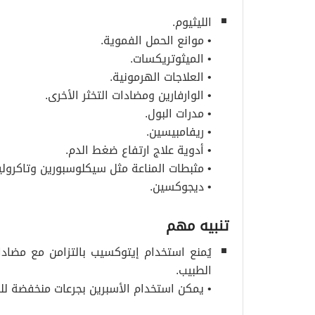
الليثيوم.
• موانع الحمل الفموية.
• الميثوتريكسات.
• العلاجات الهرمونية.
• الوارفارين ومضادات التخثر الأخرى.
• مدرات البول.
• ريفامبيسين.
• أدوية علاج ارتفاع ضغط الدم.
• مثبطات المناعة مثل سيكلوسبورين وتاكرول
• ديجوكسين.
تنبيه مهم
يُمنع استخدام إيتوكسيب بالتزامن مع مضادات
الطبيب.
• يمكن استخدام الأسبرين بجرعات منخفضة للو