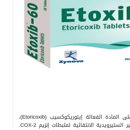
إيتوكسيب (ETOXIB) هو دواء يحتوي على المادة الفعالة إيتوريكوكسيب (Etoricoxib)،
وينتمي إلى مجموعة مضادات الالتهاب غير الستيرويدية الانتقائية لمثبطات إنزيم COX-2.