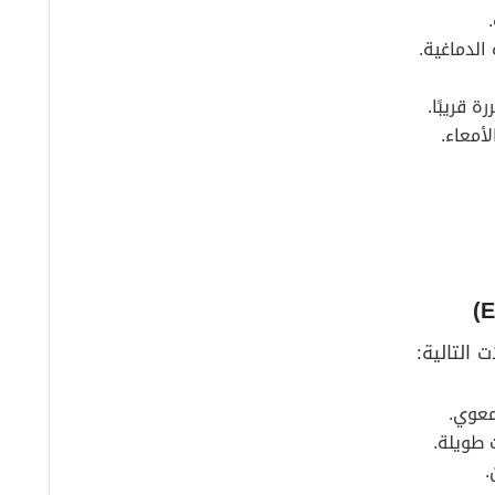
الدماغية.
 قريبًا.
أمعاء.
التالية:
معوي.
 طويلة.
.