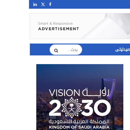
يدليتى