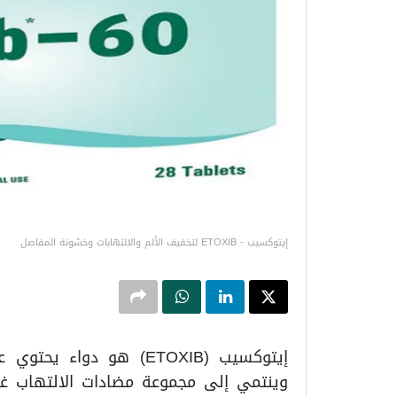
إيتوكسيب - ETOXIB لتخفيف الألم والالتهابات وخشونة المفاصل