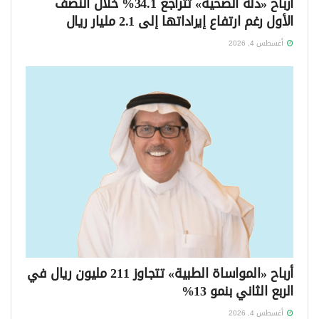
أرباح «دله الصحية» تتراجع 34.1% خلال النصف
الأول رغم ارتفاع إيراداتها إلى 2.1 مليار ريال
أغسطس 4, 2026
أرباح «المواساة الطبية» تتجاوز 211 مليون ريال في
الربع الثاني بنمو 13%
أغسطس 4, 2026