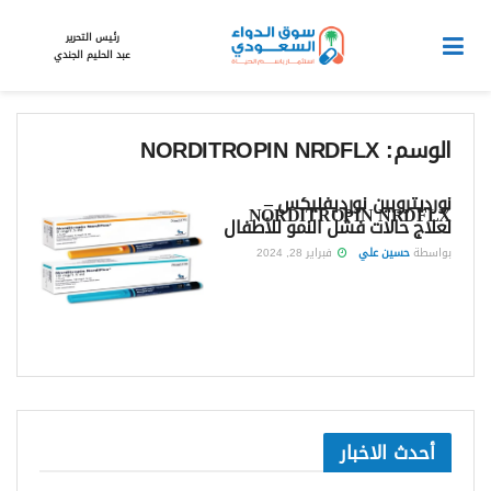
رئيس التحرير
عبد الحليم الجندي
الوسم:
NORDITROPIN NRDFLX
نورديتروبين نورديفليكس –
NORDITROPIN NRDFLX
لعلاج حالات فشل النمو للأطفال
بواسطة
حسين علي
فبراير 28, 2024
أحدث الاخبار