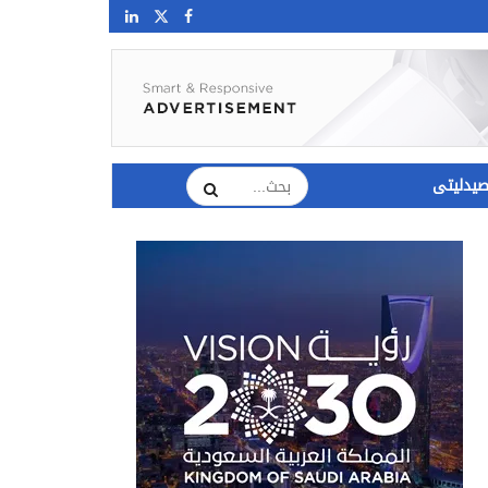
يدليتى