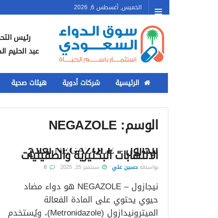
الخميس, أغسطس 6, 2026
رئيس التحر
عبد الحليم ال
الرئيسية
شركات أدوية
هيئات صحية
الوسم:
NEGAZOLE
نيجازول – NEGAZOLE لعلاج
الالتهابات البكتيرية والطفيليات
بواسطة
حسين علي
سبتمبر 25, 2025
0
نيجازول – NEGAZOLE هو دواء مضاد
حيوي يحتوي على المادة الفعالة
الميترونيدازول (Metronidazole)، ويُستخدم