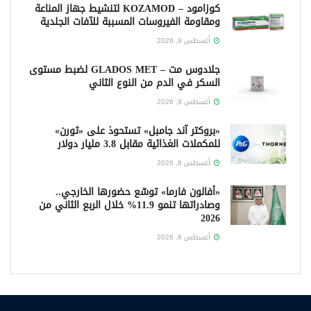
كوزامود – KOZAMOD لتنشيط جهاز المناعة
ومقاومة الفيروسات المسببة للآفات الجلدية
أغسطس 9, 2026
جلادوس مت – GLADOS MET لضبط مستوى
السكر في الدم من النوع الثاني
أغسطس 9, 2026
«بروكتر آند جامبل» تستحوذ على «ثورن»
للمكملات الغذائية مقابل 3.8 مليار دولار
أغسطس 8, 2026
«أفالون فارما» توسّع حضورها الخارجي..
وصادراتها تنمو 11.9% خلال الربع الثاني من
2026
أغسطس 8, 2026