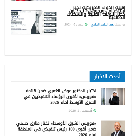
هيئة الدواء الأمريكية تجيز
استخدام «ويجوفي» للحد من
خطر النوبات القلبية والسكتات
الدماغية
بواسطة
عبد الحليم الجندي
مارس 9, 2024
أحدث الاخبار
اختيار الدكتور عوض العُمري ضمن قائمة
«فوربس» لأقوى الرؤساء التنفيذيين في
الشرق الأوسط لعام 2026
أغسطس 6, 2026
«فوربس الشرق الأوسط» تختار طارق حسني
ضمن أقوى 100 رئيس تنفيذي في المنطقة
لعام 2026