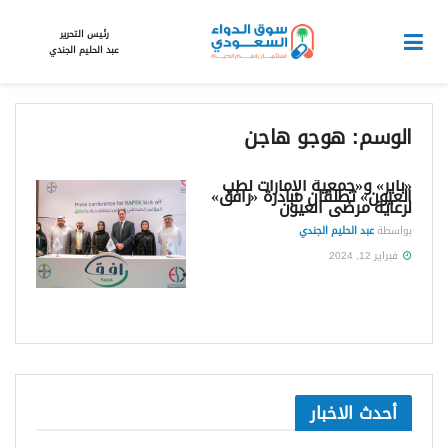
رئيس التحرير
عبد الحليم الجندي
الوسم:
هوجو هاجن
«باير» و«جمعية الإمارات لطب
العيون» تطلقان مبادرة «رافق»
لرعاية مرضى العيون
بواسطة
عبد الحليم الجندي
فبراير 12, 2024
أحدث الاخبار