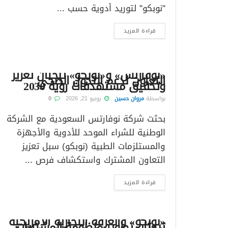
"نوبكو" لتوريد أدوية حسب ...
قراءة المزيد
«نوفارتس» و«نوبكو» تبحثان تعزيز
التعاون لدعم التحول الصحي
وتحقيق مستهدفات رؤية 2030
بواسطة
مروان حسين
يونيو 21, 2026
0
بحثت شركة نوفارتس السعودية مع الشركة
الوطنية للشراء الموحد للأدوية والأجهزة
والمستلزمات الطبية (نوبكو) سبل تعزيز
التعاون المشترك واستكشاف فرص ...
قراءة المزيد
«نوبكو» والغرفة التجارية الأمريكية
تبحثان تطوير منظومة المشتريات