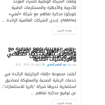
وقعت الشركة الوطنية للشراء الموحد
للأدوية والأجهزة والمستلزمات الطبية
(نوبكو) مذكرة تفاهم مع شركة «آبفي»
(AbbVie)، إحدى الشركات العالمية الرائدة ...
قراءة المزيد
«إلفا» البرازيلية توقع اتفاقية مع
«نوبكو» لتعزيز النظام الصحي
السعودي بتقنيات ذكاء اصطناعي
في مجالات المشتريات
واللوجستيات الصحية
بواسطة
عبد الحليم الجندي
أكتوبر 28, 2025
0
أعلنت مجموعة «إلفا» البرازيلية الرائدة في
خدمات الرعاية الصحية والمملوكة لصناديق
استثمارية تديرها شركة “باتريا للاستثمارات”،
عن توقيع مذكرة تفاهم ...
قراءة المزيد