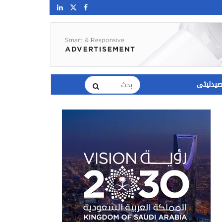
يدليتى