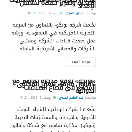
الصحية وتعزيز كفاءة سلاسل
الإمداد
بواسطة
مروان حسين
يونيو 14, 2026
0
نظّمت شركة نوبكو، بالتعاون مع الغرفة
التجارية الأمريكية في السعودية، ورشة
عمل جمعت قيادات الشركة وممثلي
الشركات والمصانع الأمريكية العاملة ...
قراءة المزيد
«نوبكو» توقع مذكرة تفاهم مع
«أفالون فارما» لتعزيز المحتوى
المحلي في قطاع الصناعات
الدوائية
بواسطة
عبد الحليم الجندي
نوفمبر 1, 2025
0
وقّعت الشركة الوطنية للشراء الموحّد
للأدوية والأجهزة والمستلزمات الطبية
(نوبكو)، مذكرة تفاهم مع شركة «أفالون