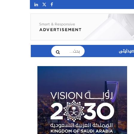
يدليتى