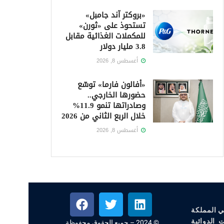
«بروكتر آند جامبل»
تستحوذ على «ثورن»
للمكملات الغذائية مقابل
3.8 مليار دولار
أغسطس 8, 2026
«أفالون فارما» توسّع
حضورها الخارجي..
وصادراتها تنمو 11.9%
خلال الربع الثاني من 2026
أغسطس 8, 2026
ي المملكة
 الدوائية
© 2024 – جميع الحقوق محفوظة.