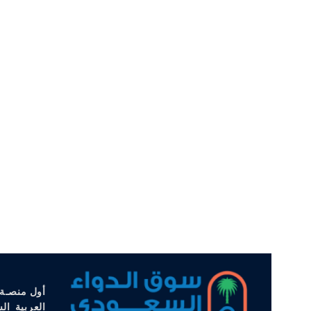
أول منصـة 
العربية ال