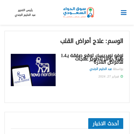
رئيس التحرير
عبد الحليم الجندي
الوسم:
علاج أمراض القلب
نوفو نورديسك توقع صفقة بـ1.4
مليار دولار لتطوير علاجات
للأمراض النادرة
بواسطة
عبد الحليم الجندي
فبراير 27, 2024
أحدث الاخبار