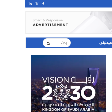
يدليتى