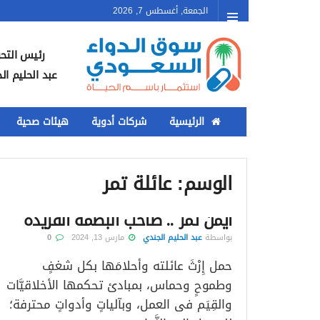
الجمعة, أغسطس 7, 2026
رئيس التحر
عبد الحليم ال
الرئيسية
شركات أدوية
هيئات صحية
الوسم:
عائلة تمر
أيمن تمر .. صاحب البصمة الفريدة
بواسطة
عبد الحليم الجندي
مارس 13, 2024
0
حمل إِرْثَ عائلته وأحلامَها بكل شغفٍ
وطموحٍ وحماس، بمبادئ تحكمها الأخلاقيَّات
والقِيَم فى العمل، وبآلياتٍ وأدواتٍ محترفة؛