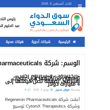
الأحد, أغسطس 9, 2026
رئيس التحر
عبد الحليم ال
الرئيسية
شركات أدوية
هيئات صحية
الوسم:
شركة Regeneron Pharmaceuticals
«ريجينيرون» و«سايتوم إكس»
توسعان شراكتهما في علاجات
السرطان بصفقة تصل قيمتها إلى
4 مليارات دولار
بواسطة
مروان حسين
يونيو 4, 2026
0
أعلنت شركة Regeneron Pharmaceuticals
وشركة CytomX Therapeutics توسيع