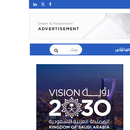
يدليتى