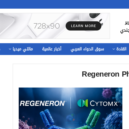
ير
جندي
القادة
سوق الدواء العربي
أخبار عالمية
مالتي ميديا
ص