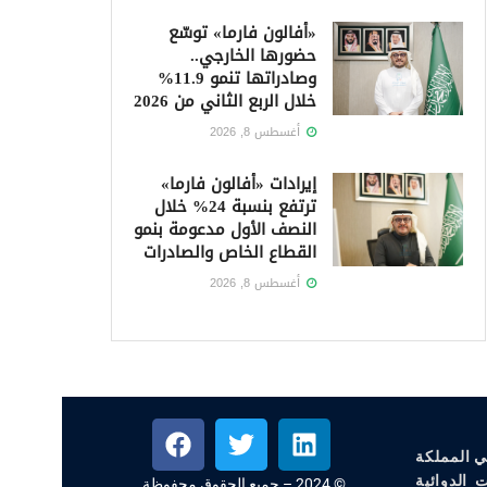
«أفالون فارما» توسّع
حضورها الخارجي..
وصادراتها تنمو 11.9%
خلال الربع الثاني من 2026
أغسطس 8, 2026
إيرادات «أفالون فارما»
ترتفع بنسبة 24% خلال
النصف الأول مدعومة بنمو
القطاع الخاص والصادرات
أغسطس 8, 2026
ي المملكة
 الدوائية
© 2024 – جميع الحقوق محفوظة.