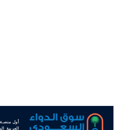
أول منصـة 
العربية ال