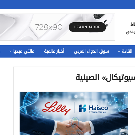
ير
جندي
القادة
سوق الدواء العربي
أخبار عالمية
مالتي ميديا
ص
وتيكال» الصينية