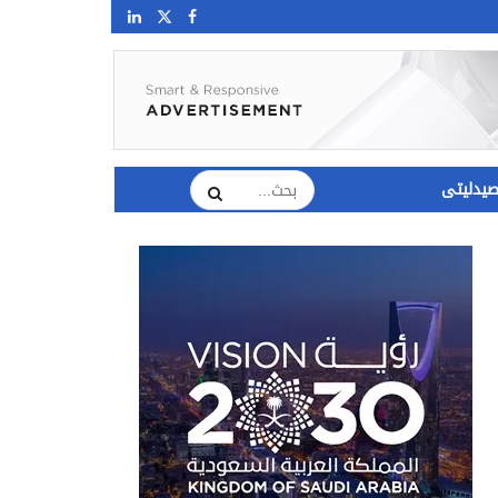
يدليتى