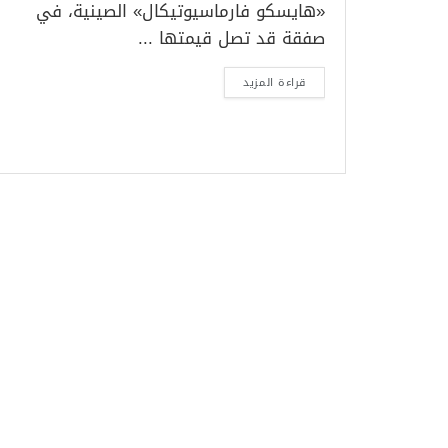
«هايسكو فارماسيوتيكال» الصينية، في
صفقة قد تصل قيمتها ...
قراءة المزيد