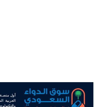
أول منصـة 
العربية ال
والتكنولوج