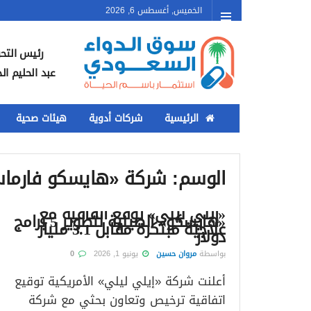
الخميس, أغسطس 6, 2026
رئيس التحر
عبد الحليم ال
الرئيسية
شركات أدوية
هيئات صحية
الوسم:
شركة «هايسكو فارماسي
«إيلي ليلي» توقع اتفاقية مع
«هايسكو» الصينية لتطوير 5 برامج
علاجية مبتكرة مقابل 3.1 مليار
دولار
بواسطة
مروان حسين
يونيو 1, 2026
0
أعلنت شركة «إيلي ليلي» الأمريكية توقيع
اتفاقية ترخيص وتعاون بحثي مع شركة