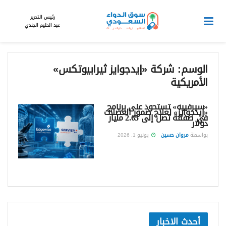
رئيس التحرير
عبد الحليم الجندي
الوسم:
شركة «إيدجوايز ثيرابيوتكس»
الأمريكية
«سيرفييه» تستحوذ على برنامج
«إيدجوايز» لعلاج ضمور العضلات
في صفقة تصل إلى 2.65 مليار
دولار
بواسطة
مروان حسين
يونيو 1, 2026
أحدث الاخبار