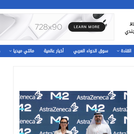
ير
جندي
القادة
سوق الدواء العربي
أخبار عالمية
مالتي ميديا
ص