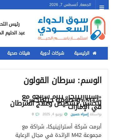
الجمعة, أغسطس 7, 2026
رئيس التحر
عبد الحليم ال
الرئيسية
شركات أدوية
هيئات صحية
الوسم:
سرطان القولون
«أسترازينيكا» تبرم شراكة مع
«M42» و«صوفيا جينيتكس»
لتحسين تشخيص وعلاج السرطان
في الإمارات
بواسطة
إسراء حسين
يونيو 4, 2025
0
أبرمت شركة أسترازينيكا، شراكة مع
مجموعة M42 الرائدة في مجال الرعاية