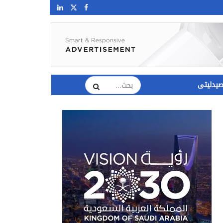
يدليتى