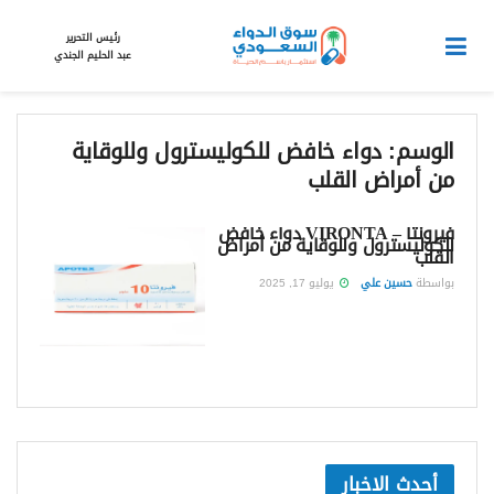
رئيس التحرير
عبد الحليم الجندي
الوسم:
دواء خافض للكوليسترول وللوقاية
من أمراض القلب
فيرونتا – VIRONTA دواء خافض
للكوليسترول وللوقاية من أمراض
القلب
بواسطة
حسين علي
يوليو 17, 2025
أحدث الاخبار