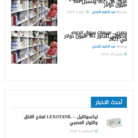
الأول من 2025 وتسجل 304
مليون دولار
بواسطة
عبد الحليم الجندي
مايو 5, 2025
حصري.. مبيعات سوق الدواء
الكويتي تتجاوز 561 مليون دولار
في 2023
بواسطة
عبد الحليم الجندي
فبراير 28, 2024
أحدث الاخبار
ليكسوتانيل – LEXOTANIL لعلاج القلق
والتوتر العصبي
أغسطس 6, 2026