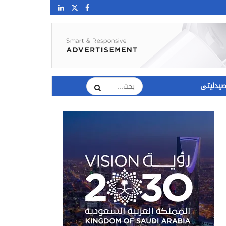
يدليتى