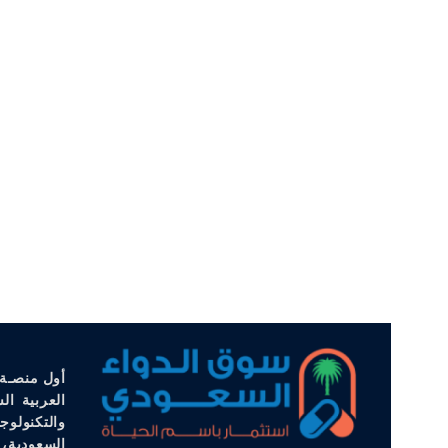
أول منصـة 
العربية ال
والتكنولوج
السعودية، 