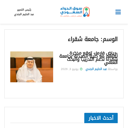
رئيس التحرير
عبد الحليم الجندي
الوسم:
جامعة شقراء
«رياض فارما» توقع مذكرة
تفاهم مع كلية الصيدلة بجامعة
شقراء لدعم التدريب والبحث
العلمي
بواسطة
عبد الحليم الجندي
يونيو 3, 2026
أحدث الاخبار