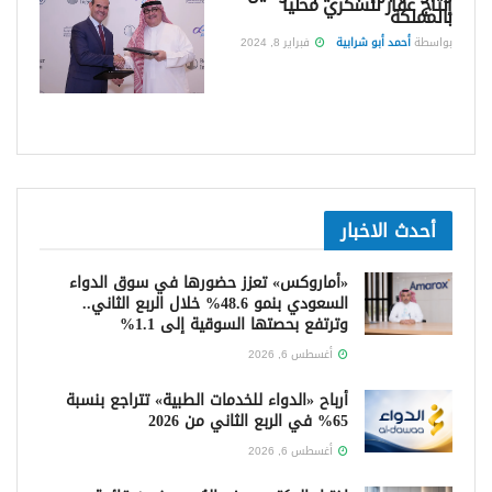
إنتاج عقار للسكري محلياً
بالمملكة
بواسطة
أحمد أبو شرابية
فبراير 8, 2024
أحدث الاخبار
«أماروكس» تعزز حضورها في سوق الدواء
السعودي بنمو 48.6% خلال الربع الثاني..
وترتفع بحصتها السوقية إلى 1.1%
أغسطس 6, 2026
أرباح «الدواء للخدمات الطبية» تتراجع بنسبة
65% في الربع الثاني من 2026
أغسطس 6, 2026