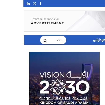
يدليتى