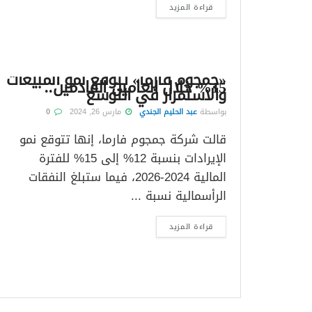
قراءة المزيد
«جمجوم فارما» تتوقع نمو المبيعات
15% خلال العامين القادمين..
والاستمرار في التوسع
بواسطة
عبد الحليم الجندي
مارس 26, 2024
0
قالت شركة جمجوم فارما، إنها تتوقع نمو
الإيرادات بنسبة 12% إلى 15% للفترة
المالية 2024-2026، فيما ستبلغ النفقات
الرأسمالية نسبة ...
قراءة المزيد