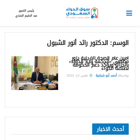
رئيس التحرير
عبد الحليم الجندي
الوسم:
الدكتور رائد أنور الشبول
أمين عام الصحة الأردنية يزور
مصنعي «الحكمة ودار الدواء»
بالجزائر ويؤكد دعم الحكومة
لصناعة الدواء
بواسطة
أحمد أبو شرابية
مارس 12, 2024
أحدث الاخبار