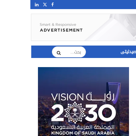
يدليتى