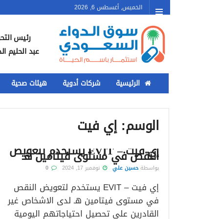
الخميس, أغسطس 6, 2026
رئيس التحر
عبد الحليم ال
الرئيسية
شركات أدوية
هيئات صحية
الوسم:
إي فيت
إي فيت – EVIT يستخدم لتعويض
النقص في مستوى فيتامين هـ
بواسطة
حسين علي
نوفمبر 17, 2024
0
إي فيت – EVIT يستخدم لتعويض النقص
في مستوى فيتامين هـ لدى الاشخاص غير
القادرين على تحصيل احتياجاتهم اليومية