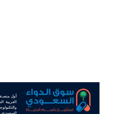
أول منصـة 
العربية ال
والتكنولوج
السعودية، 