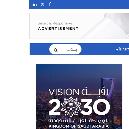
يدليتى