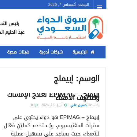
الجمعة, أغسطس 7, 2026
رئيس التحر
عبد الحليم ال
الرئيسية
شركات أدوية
هيئات صحية
الوسم:
إبيماج
إبيماج – EPIMAG لعلاج الإمساك
وتنظيف الأمعاء
بواسطة
حسين علي
أبريل 15, 2026
0
إبيماج – EPIMAG هو دواء يحتوي على
سترات المغنيسيوم، ويُستخدم كمليّن فعّال
للأمعاء، حيث يساعد على تسهيل عملية