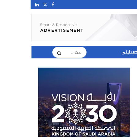
يدليتى