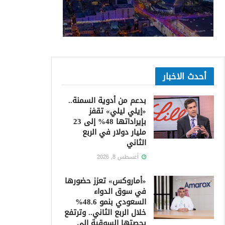
أحدث الاخبار
بدعم من أدوية السمنة..
«إيلي ليلي» تقفز
بإيراداتها 48% إلى 23
مليار دولار في الربع
الثاني
أغسطس 8, 2026
«أماروكس» تعزز حضورها
في سوق الدواء
السعودي بنمو 48.6%
خلال الربع الثاني.. وترتفع
بحصتها السوقية إلى