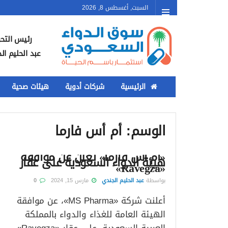
السبت, أغسطس 8, 2026
رئيس التحر
عبد الحليم ال
الرئيسية
شركات أدوية
هيئات صحية
الوسم:
أم أس فارما
«أم أس فارما» تعلن عن موافقة
هيئة الدواء السعودية على عقار
«Ravegza»
بواسطة
عبد الحليم الجندي
مارس 15, 2024
0
أعلنت شركة «MS Pharma»، عن موافقة
الهيئة العامة للغذاء والدواء بالمملكة