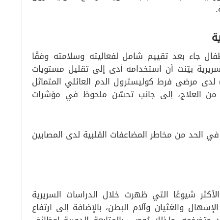
.
ة
فال جاء بعد تقييم شامل لفعاليته وسلامته وفقًا
السريرية بيّنت أن استخدامه أدى إلى تقليل مستويات
لبروتينات الدهنية منخفضة الكثافة (LDL-C) لدى مرضى فرط كوليسترول الدم العائلي المتماثل
 (50%) وذلك بعد 24 أسبوعًا من العلاج، إلى جانب تحسّن ملحوظ في مؤشرات
ي الحد من مخاطر المضاعفات القلبية لدى المصابين
الأكثر شيوعًا التي ظهرت خلال الدراسات السريرية
هال والغثيان وآلام البطن، بالإضافة إلى ارتفاع
بد وتضخمه، ولذلك يُوصى بالمتابعة الدورية لوظائف