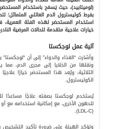
بفرط كوليسترول الدم العائلي المتماثل؛ لت
استخدام المستحضر لهذه الفئة العمرية، 
خيارات علاجية متقدمة للحالات المرضية النادرة
آلية عمل لوجكستا
وأشارت “الغذاء والدواء” إلى أن “لوجكستا” 
ونقلها من الخلايا إلى مجرى الدم، مم
الثلاثية، ويُعد هذا المستحضر خيارًا علاجيًا 
الكوليسترول.
يُستخدم لوجكستا بصفته علاجًا مساعدًا ل
للدهون الأخرى، مع إمكانية استخدامه مع أو 
(LDL-C).
وتؤكد الهيئة على ضرورة تأكيد التشخيص وراثي