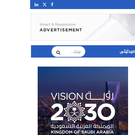
يدليتى