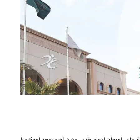
فقة على اعتماد ادعاء طبي جديد لمستحضر لوجكستا