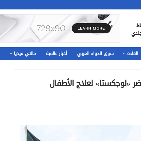
ير
جندي
القادة
سوق الدواء العربي
أخبار عالمية
مالتي ميديا
ص
ضر «لوجكستا» لعلاج الأطفال