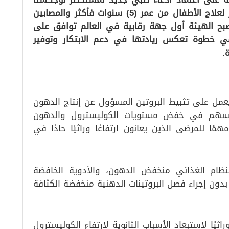
(لوميتابيد)، حيث يَسمَح باستخدام المستحضر لعلاج الأطفال من عمر (5) سنوات فأكثر والمصابين
صبح الهيئة أول جهة رقابية في العالم توافق على
في خطوة تعكس ريادتها في دعم الابتكار وتوفير
.
يعمل على تثبيط البروتين المسؤول عن إنتاج الدهون
ا يسهم في خفض مستويات الكوليسترول والدهون
مهمًا للمرضى الذين يعانون ارتفاعًا وراثيًا حادًا في
لنظام الغذائي منخفض الدهون، والأدوية الخافضة
بدون إجراء فصل البروتينات الدهنية منخفضة الكثافة
ًا لاستبعاد الأسباب الثانوية لارتفاع الكوليسترول