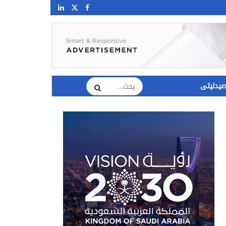
يدليتى