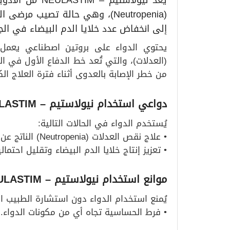
يُعد نيولاستيم
(Neutropenia)، وهي حالة تصيب م
إلى انخفاض عدد خلايا الدم البيضاء في ال
يحتوي الدواء على بروتين اصطناعي يعمل عل
(العدلات)، والتي تُعد خط الدفاع الأول في 
من خطر الإصابة بالعدوى أثناء فترة العلاج الك
دواعي استخدام نيولاستيم – NEULASTIM
يُستخدم الدواء في الحالات التالية:
• علاج نقص العدلات (Neutropenia) الناتج عن تلقي العلاج الكيميائي لمرضى السرطان.
• تعزيز إنتاج خلايا الدم البيضاء وتقليل احتم
موانع استخدام نيولاستيم – NEULASTIM
يُمنع استخدام الدواء دون استشارة الطبيب ال
• فرط الحساسية تجاه أي من مكونات الدواء.