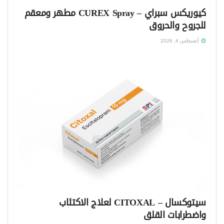
كيوريكس سبراي – CUREX Spray مطهر ومعقم
للجروح والحروق
أغسطس 4, 2026
سيتوكسال – CITOXAL لعلاج الاكتئاب
واضطرابات القلق