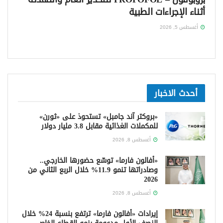
أثناء الإجراءات الطبية
أغسطس 5, 2026
أحدث الاخبار
«بروكتر آند جامبل» تستحوذ على «ثورن»
للمكملات الغذائية مقابل 3.8 مليار دولار
أغسطس 8, 2026
«أفالون فارما» توسّع حضورها الخارجي..
وصادراتها تنمو 11.9% خلال الربع الثاني من
2026
أغسطس 8, 2026
إيرادات «أفالون فارما» ترتفع بنسبة 24% خلال