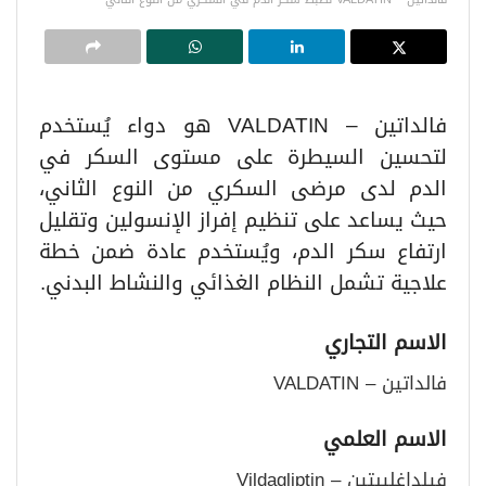
فالداتين – VALDATIN هو دواء يُستخدم
لتحسين السيطرة على مستوى السكر في
الدم لدى مرضى السكري من النوع الثاني،
حيث يساعد على تنظيم إفراز الإنسولين وتقليل
ارتفاع سكر الدم، ويُستخدم عادة ضمن خطة
علاجية تشمل النظام الغذائي والنشاط البدني.
الاسم التجاري
فالداتين – VALDATIN
الاسم العلمي
فيلداغليبتين – Vildagliptin