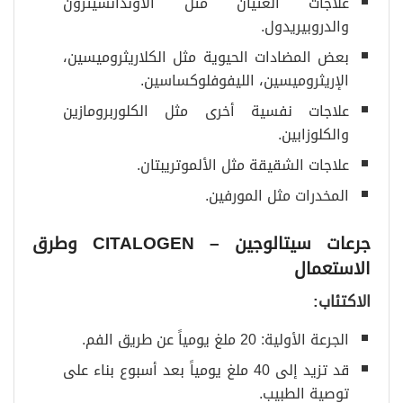
علاجات الغثيان مثل الأوندانسيترون
والدروبيريدول.
بعض المضادات الحيوية مثل الكلاريثروميسين،
الإريثروميسين، الليفوفلوكساسين.
علاجات نفسية أخرى مثل الكلوربرومازين
والكلوزابين.
علاجات الشقيقة مثل الألموتريبتان.
المخدرات مثل المورفين.
جرعات سيتالوجين
– CITALOGEN
وطرق
الاستعمال
الاكتئاب
:
الجرعة الأولية: 20 ملغ يومياً عن طريق الفم.
قد تزيد إلى 40 ملغ يومياً بعد أسبوع بناء على
توصية الطبيب.