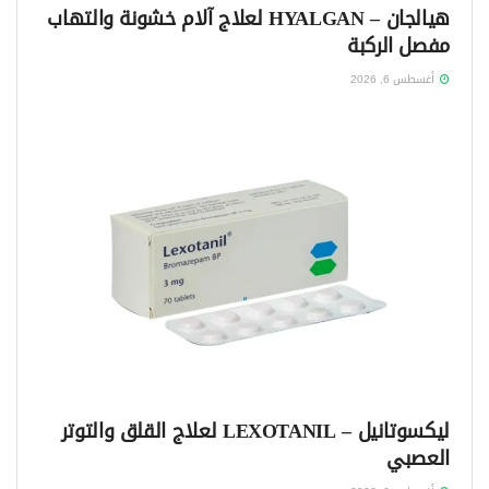
هيالجان – HYALGAN لعلاج آلام خشونة والتهاب
مفصل الركبة
أغسطس 6, 2026
ليكسوتانيل – LEXOTANIL لعلاج القلق والتوتر
العصبي