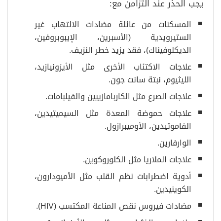
يجب الحذر عند التزامن مع:
المسكنات من عائلة مضادات الالتهاب غير
الستيرويدية (الأسبرين، الإيبوبروفين،
الديكلوفيناك)، فقد يزيد خطر النزيف.
علاجات الاكتئاب الأخرى مثل الأيزونيازيد،
الليثيوم، نبتة سانت جون.
علاجات الصرع مثل الكاربامازيبين والفيلبامات.
علاجات حموضة المعدة مثل السيميتيدين،
الفاموتيدين، الأوميبرازول.
الوارفارين.
علاجات الملاريا مثل الكلوروكوين.
أدوية اضطرابات نظم القلب مثل الأميودارون،
الكوينيدين.
مضادات فيروس نقص المناعة المكتسب (HIV).