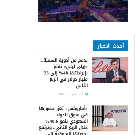
أحدث الاخبار
بدعم من أدوية السمنة..
«إيلي ليلي» تقفز
بإيراداتها 48% إلى 23
مليار دولار في الربع
الثاني
أغسطس 8, 2026
«أماروكس» تعزز حضورها
في سوق الدواء
السعودي بنمو 48.6%
خلال الربع الثاني.. وترتفع
بحصتها السوقية إلى