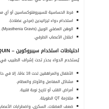
فرط الحساسية للسيبروفلوكساسين أو أي مضا
استخدام دواء تيزانيدين (مرخي عضلات).
الوهن العضلي الوبيل (Myasthenia Gravis).
اعتلال الأعصاب الطرفي.
احتياطات استخدام سيبروكوين
– CIPROQUIN
يُستخدم الدواء بحذر تحت إشراف الطبيب في ال
الأطفال والمراهقين تحت 18 عامًا، إلا في حالات معينة.
مشاكل المفاصل والأوتار والعظام.
أمراض القلب أو تاريخ نوبة قلبية.
متلازمة QT الطويلة.
ضعف العضلات، السكري، واضطرابات الأعصاب