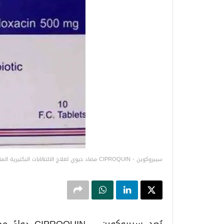
سيبروكوين - CIPROQUIN مضاد حيوي لعلاج الالتهابات البكتيرية المتعددة