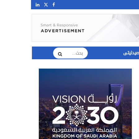
يدليتى