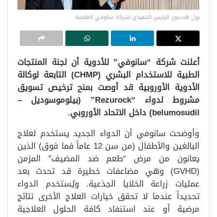
بول هدسون الرئيس التنفيذى لشركة سانوفي العالمية
أعلنت شركة “سانوفي” للأدوية أن لجنة المنتجات
الطبية للاستخدام البشري (CHMP) التابعة لوكالة
الأدوية الأوروبية قد أوصت بمنح ترخيص تسويق
مشروط لدواء “Rezurock” (بيلوموسوديل –
belumosudil) داخل الاتحاد الأوروبي.
وأوضحت سانوفي أن الدواء الجديد يستخدم لعلاج
البالغين والأطفال (من سن 12 عاماً فما فوق) الذين
يعانون من مرض “طعم ضد المضيف” المزمن
(GVHD) وهي مضاعفات خطيرة قد تحدث بعد
عمليات زراعة الخلايا الجذعية. ويُستخدم الدواء
تحديداً عندما لا تحقق خيارات العلاج الأخرى نتائج
مرضية أو عند استنفاد كافة الحلول العلاجية