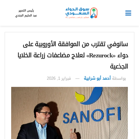
رئيس التحرير
عبد الحليم الجندي
سانوفي تقترب من الموافقة الأوروبية على
دواء «Rezurock» لعلاج مضاعفات زراعة الخلايا
الجذعية
بواسطة
أحمد أبو شرابية
فبراير 1, 2026