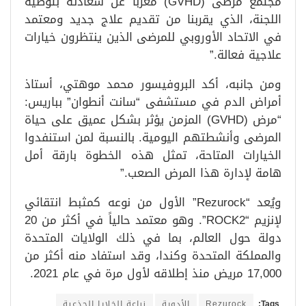
مجتمع مرضى (GVHD) معربا عن سعادته بتوصية
اللجنة، الذي يقربنا من تقديم علاج جديد ومعتمد
في الاتحاد الأوروبي للمرضى الذين ينتظرون خيارات
علاجية فعالة.”
ومن جانبه، أكد البروفيسور محمد موهتي، أستاذ
أمراض الدم في مستشفى “سانت أنطوان” بباريس:
“مرض (GVHD) المزمن يؤثر بشكل عميق على حياة
المرضى وأنشطتهم اليومية. بالنسبة لمن استنفدوا
الخيارات المتاحة، تمثل هذه الخطوة بارقة أمل
هامة لإدارة هذا المرض الصعب.”
ويُعد “Rezurock” الأول من نوعه كمثبط انتقائي
لإنزيم “ROCK2”. وهو معتمد حالياً في أكثر من 20
دولة حول العالم، بما في ذلك الولايات المتحدة
والمملكة المتحدة وكندا، وقد استفاد منه أكثر من
17,000 مريض منذ إطلاقه لأول مرة في عام 2021.
Tags:
Rezurock
الأدوية
زراعة الخلايا الجذعية