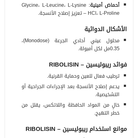
أحماض أمينية
: Glycine، L-Leucine، L-Lysine
HCl، L-Proline – تعزيز إصلاح الأنسجة.
الأشكال الدوائية
محلول عيني أحادي الجرعة (Monodose)،
0.35مل لكل أمبولة.
فوائد ريبوليسين – RIBOLISIN
ترطيب فعال للعين وحماية القرنية.
يدعم إصلاح الأنسجة بعد الإجراءات الجراحية أو
التشخيصية.
خالٍ من المواد الحافظة واللاتكس، يقلل من
خطر التهيج.
موانع استخدام ريبوليسين – RIBOLISIN