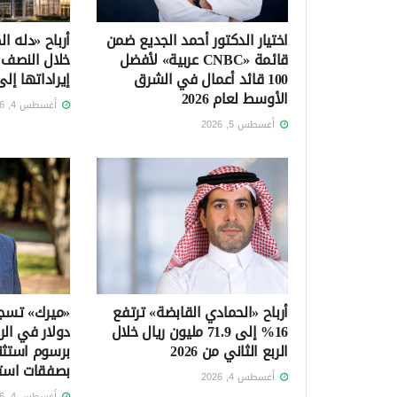
اختيار الدكتور أحمد الجديع ضمن
قائمة «CNBC عربية» لأفضل
خلال النصف ا
100 قائد أعمال في الشرق
إيراداتها إلى 2.1 مليار ر
الأوسط لعام 2026
أغسطس 4, 2026
أغسطس 5, 2026
أرباح «الحمادي القابضة» ترتفع
16% إلى 71.9 مليون ريال خلال
دولار في الرب
الربع الثاني من 2026
برسوم استثن
بصفقات است
أغسطس 4, 2026
أغسطس 4, 2026