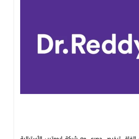
ة اتفاق ترخيص حصري مع شركة إيموتيب الأسترالية