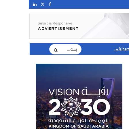
يدليتى