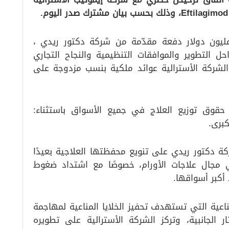
وجب الاتفاق، تحصل إيموتيب على 20 مليون دولار دفعة مقدّمة من شركة دكتور ريدي ،
ل التطوير والموافقات التنظيمية والنجاح التجاري
 ستتلقى الشركة الأسترالية عوائد ملكية بنسب مزدوجة على
قوق توزيع العلاج في جميع الأسواق باستثناء:
كبرى.
دكتور ريدي على تنويع محفظتها العلاجية بعيدًا
 مجال علاجات الأورام، خصوصًا مع اشتداد ضغوط
أكبر أسواقها.
Efti أحد العلاجات المناعية التي تستهدف تحفيز الخلايا المناعية لمهاجمة
ار الجانبية، وتركز الشركة الأسترالية على تطويره