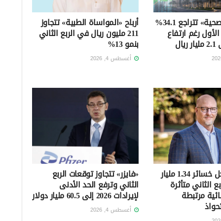
أرباح «دله الصحية» تتراجع 34.1%
أرباح «المواساة الطبية» تتجاوز
لأول رغم ارتفاع
211 مليون ريال في الربع الثاني
يال
بنمو 13%
أغسطس 4, 2026
«ميرك» تسجل خسائر 1.34 مليار
«فايزر» تتجاوز توقعات الربع
ع الثاني متأثرة
الثاني وترفع الحد الأدنى
ائية مرتبطة
لإيرادات 2026 إلى 60.5 مليار دولار
حواذ
أغسطس 4, 2026