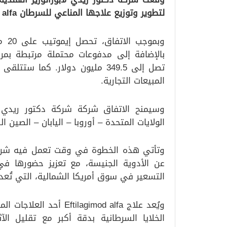
لتطوير وتوزيع علاجها المناعي للسرطان Eftilagimod alfa، وذلك بحسب بيان مشترك صدر اليوم.
وبم
بالإضافة إلى مدفوعات محتملة مرتبطة بمراح
تصل إلى 349.5 مليون دولار. كما
المبيعات التجارية.
وسيمنح الاتفاق شركة شركة دكتور ريدي ح
الولايات المتحدة – أوروبا – اليابان – الصين ال
وتأتي هذه الخطوة في وقت تعمل فيه شركة 
عن الأدوية الجنيسة، مع تعزيز حضورها في
التسعير في سوق أمريكا الشمالية، التي تُعد 
ويُعد علاج lagimod alfa
الخلايا السرطانية بدقة أكبر مع تقليل الآث