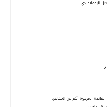
صل الروماتويدي.
ة.
رة الطبيب.