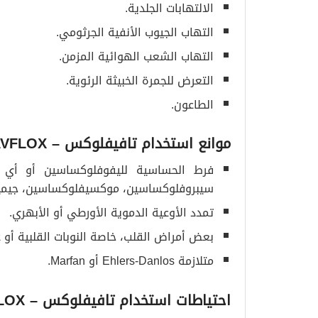
الالتهابات الجلدية.
التهاب الجيوب الأنفية الجرثومي.
التهاب الشعب الهوائية المزمن.
التعرض للجمرة الخبيثة الرئوية.
الطاعون.
موانع استخدام تافيفلوكس
– TAVFLOX
فرط الحساسية لليفوفلوكساسين أو أي 
سيبروفلوكساسين، موكسيفلوكساسين، جيمي
تمدد الأوعية الدموية الأورطي أو الأبهري.
بعض أمراض القلب، خاصة النوبات القلبية أو ع
متلازمة Ehlers-Danlos أو Marfan.
احتياطات استخدام تافيفلوكس
– TAVFLOX