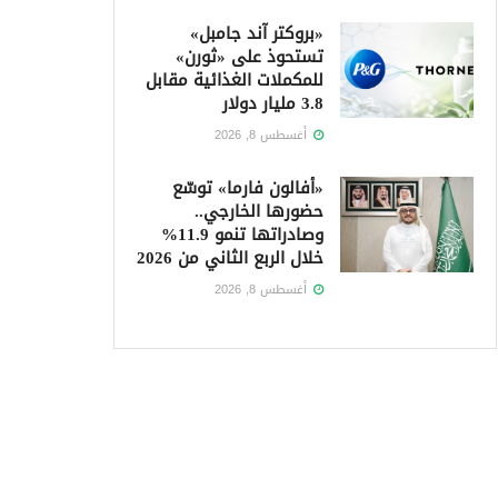
«بروكتر آند جامبل»
تستحوذ على «ثورن»
للمكملات الغذائية مقابل
3.8 مليار دولار
أغسطس 8, 2026
«أفالون فارما» توسّع
حضورها الخارجي..
وصادراتها تنمو 11.9%
خلال الربع الثاني من 2026
أغسطس 8, 2026