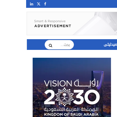
يدليتى