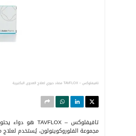
تافيفلوكس – TAVFLOX مضاد حيوي لعلاج العدوى البكتيرية
تافيفلوكس – VFLOX
مجموعة الفلوروكوينولون، يُستخدم لعلاج 