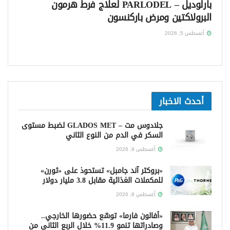
بارلوديل – PARLODEL لعلاج فرط هرمون
البرولاكتين ومرض باركنسون
أغسطس 5, 2026
أحدث الاخبار
جلادوس مت – GLADOS MET لضبط مستوى
السكر في الدم من النوع الثاني
أغسطس 9, 2026
«بروكتر آند جامبل» تستحوذ على «ثورن»
للمكملات الغذائية مقابل 3.8 مليار دولار
أغسطس 8, 2026
«أفالون فارما» توسّع حضورها الخارجي..
وصادراتها تنمو 11.9% خلال الربع الثاني من