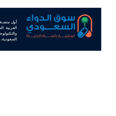
أول منصـة 
العربية ال
والتكنولوج
السعودية، 