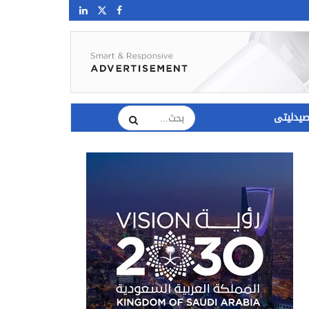
يدليتى