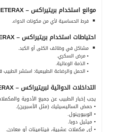
موانع استخدام بريتيراكس
– PRETERAX
فرط الحساسية لأي من مكونات الدواء.
احتياطات استخدام بريتيراكس
– PRETERAX
مشاكل في وظائف الكلى أو الكبد.
• مرض السكري.
• الذمة الوعائية.
• الحمل والرضاعة الطبيعية: استشر الطبيب ق
التداخلات الدوائية لبريتيراكس
– PRETERAX
يجب إخبار الطبيب عن جميع الأدوية والمكملات 
• حمض الساليسيليك (مثل الأسبرين).
• الوبيورينول.
• ميثيل دوبا.
• أي مكملات عشبية، فيتامينات أو معادن.