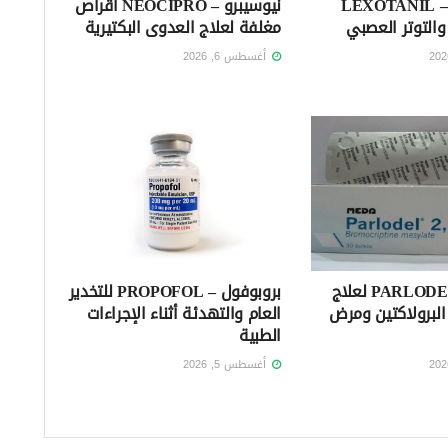
ليكسوتانيل – LEXOTANIL
نيوسيبرو – NEOCIPRO أقراص
والتوتر العصبي
مغلفة لعلاج العدوى البكتيرية
أغسطس 6, 2026
بارلوديل – PARLODEL لعلاج
بروبوفول – PROPOFOL للتخدير
لبرولاكتين ومرض
العام والتهدئة أثناء الإجراءات
الطبية
أغسطس 5, 2026