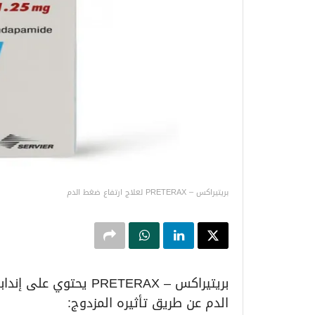
بريتيراكس – PRETERAX لعلاج ارتفاع ضغط الدم
بريتيراكس – PRETERAX ي
الدم عن طريق تأثيره المزدوج: