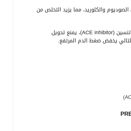
 الصوديوم والكلوريد، مما يزيد التخلص من
بيريندوبريل: مثبط للإنزيم المحول للأنجيوتنسين (ACE inhibitor)، يمنع تحويل