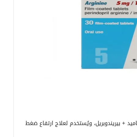
حتوي على إنداباميد + بيريندوبريل، ويُستخدم لعلاج ارتفاع ضغط