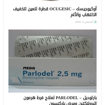
أوكيوجيسك – OCUGESIC قطرة للعين لتخفيف
الالتهاب والألم
أغسطس 5, 2026
بارلوديل – PARLODEL لعلاج فرط هرمون
البرولاكتين ومرض باركنسون