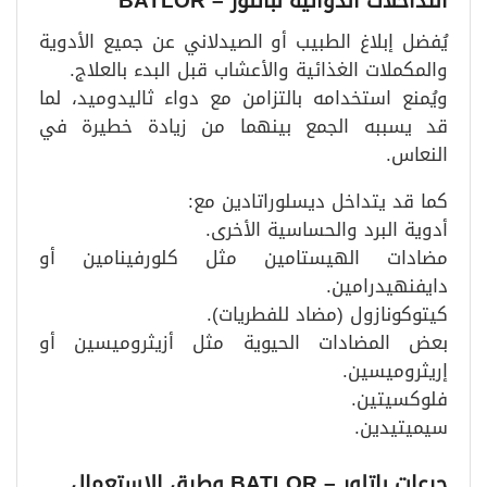
التداخلات الدوائية لباتلور – BATLOR
يُفضل إبلاغ الطبيب أو الصيدلاني عن جميع الأدوية
والمكملات الغذائية والأعشاب قبل البدء بالعلاج.
ويُمنع استخدامه بالتزامن مع دواء ثاليدوميد، لما
قد يسببه الجمع بينهما من زيادة خطيرة في
النعاس.
كما قد يتداخل ديسلوراتادين مع:
أدوية البرد والحساسية الأخرى.
مضادات الهيستامين مثل كلورفينامين أو
دايفنهيدرامين.
كيتوكونازول (مضاد للفطريات).
بعض المضادات الحيوية مثل أزيثروميسين أو
إريثروميسين.
فلوكسيتين.
سيميتيدين.
جرعات باتلور – BATLOR وطرق الاستعمال