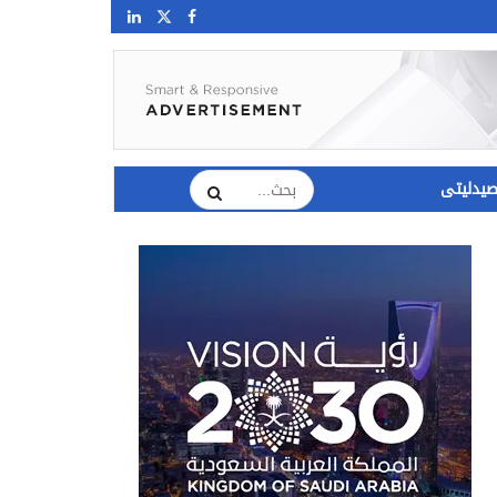
يدليتى