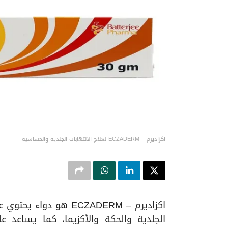
اكزاديرم – ECZADERM لعلاج الالتهابات الجلدية والحساسية
اكزاديرم – ECZADERM هو
الجلدية والحكة والأكزيما، كما يساعد عل