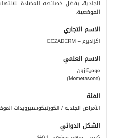
الجلدية، بفضل خصائصه المضادة للالتها
الموضعية.
الاسم التجاري
اكزاديرم – ECZADERM
الاسم العلمي
موميتازون
(Mometasone)
الفئة
الأمراض الجلدية / الكورتيكوستيرويدات الموض
الشكل الدوائي
كريم – مرهم موضعي 0.1%