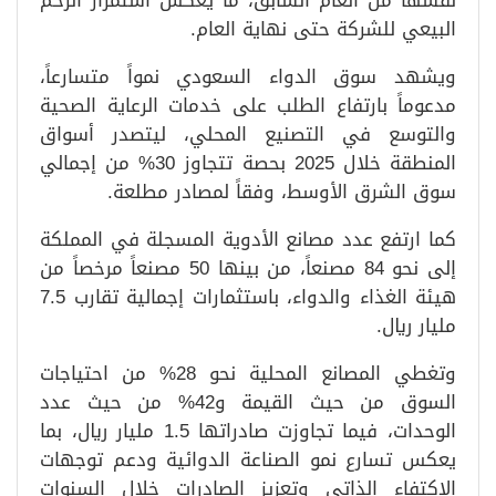
نفسها من العام السابق، ما يعكس استمرار الزخم
البيعي للشركة حتى نهاية العام.
ويشهد سوق الدواء السعودي نمواً متسارعاً،
مدعوماً بارتفاع الطلب على خدمات الرعاية الصحية
والتوسع في التصنيع المحلي، ليتصدر أسواق
المنطقة خلال 2025 بحصة تتجاوز 30% من إجمالي
سوق الشرق الأوسط، وفقاً لمصادر مطلعة.
كما ارتفع عدد مصانع الأدوية المسجلة في المملكة
إلى نحو 84 مصنعاً، من بينها 50 مصنعاً مرخصاً من
هيئة الغذاء والدواء، باستثمارات إجمالية تقارب 7.5
مليار ريال.
وتغطي المصانع المحلية نحو 28% من احتياجات
السوق من حيث القيمة و42% من حيث عدد
الوحدات، فيما تجاوزت صادراتها 1.5 مليار ريال، بما
يعكس تسارع نمو الصناعة الدوائية ودعم توجهات
الاكتفاء الذاتي وتعزيز الصادرات خلال السنوات