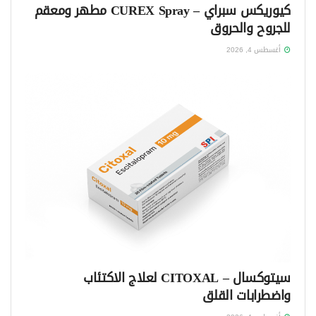
كيوريكس سبراي – CUREX Spray مطهر ومعقم
للجروح والحروق
أغسطس 4, 2026
سيتوكسال – CITOXAL لعلاج الاكتئاب
واضطرابات القلق