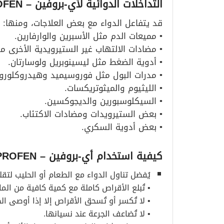
التداخلات الدوائية لأي-بروفين
– I-PROFEN
قد يتفاعل الدواء مع بعض العلاجات، ومنها:
• مميعات الدم مثل الأسبرين والوارفارين.
• مضادات الالتهاب غير الستيرويدية الأخرى م
• أدوية الضغط مثل ليسينوبريل ولوسارتان.
• مدرات البول مثل فوروسيميد وهيدروكلوروثي
• الليثيوم والميثوتريكسات.
• السيكلوسبورين والديجوكسين.
• بعض الستيرويدات ومضادات الاكتئاب.
• بعض أدوية السكري.
كيفية استخدام أي-بروفين
– I-PROFEN
يُفضل تناول الدواء مع الطعام أو الحليب لتق
• تُبلع الأقراص كاملة مع كمية كافية من الما
• لا تُكسر أو تُسحق الأقراص إلا إذا أوصى ال
• لا تُضاعف الجرعة عند نسيانها.