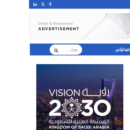
يدليتى