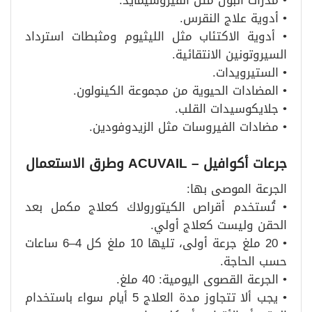
• مدرات البول مثل الفيروسيمايد.
• أدوية علاج النقرس.
• أدوية الاكتئاب مثل الليثيوم ومثبطات استرداد
السيروتونين الانتقائية.
• الستيرويدات.
• المضادات الحيوية من مجموعة الكينولون.
• جلايكوسيدات القلب.
• مضادات الفيروسات مثل الزيدوفودين.
جرعات أكوافيل
– ACUVAIL
وطرق الاستعمال
الجرعة الموصى بها:
• تُستخدم أقراص الكيتورولاك كعلاج مكمل بعد
الحقن وليست كعلاج أولي.
• 20 ملغ جرعة أولى، تليها 10 ملغ كل 4–6 ساعات
حسب الحاجة.
• الجرعة القصوى اليومية: 40 ملغ.
• يجب ألا تتجاوز مدة العلاج 5 أيام سواء باستخدام