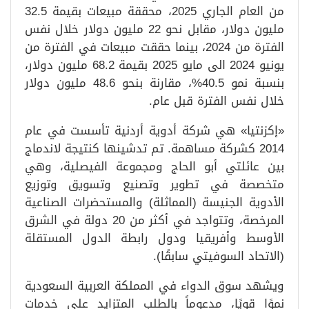
من العام الجاري 2025، محققة مبيعات بقيمة 32.5
مليون دولار، مقابل نحو 22 مليون دولار خلال نفس
الفترة من 2024، بينما حققت مبيعات في الفترة من
يونيو 2024 الى مايو 2025 بقيمة 68.2 مليون دولار،
بنسبة نمو 40.5%، مقارنة بنحو 48.6 مليون دولار
خلال نفس الفترة قبل عام.
«إكزنتيا» هي شركة أدوية أردنية تأسست في عام
2014 كشركة مساهمة. تم تدشينها كنتيجة لاندماج
بين عائلتي أبو الحاج ومجموعة الفيصلية، وهي
متخصصة في تطوير وتصنيع وتسويق وتوزيع
الأدوية الجنيسة (المماثلة) والمستحضرات الصناعية
المرخصة، وتتواجد في أكثر من 20 دولة في الشرق
الأوسط وأفريقيا ودول رابطة الدول المستقلة
(الاتحاد السوفيتي سابقًا).
ويشهد سوق الدواء في المملكة العربية السعودية
نموًا قويًا، مدعوماً بالطلب المتزايد على خدمات