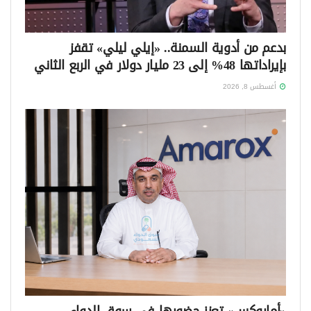
بدعم من أدوية السمنة.. «إيلي ليلي» تقفز
بإيراداتها 48% إلى 23 مليار دولار في الربع الثاني
أغسطس 8, 2026
«أماروكس» تعزز حضورها في سوق الدواء